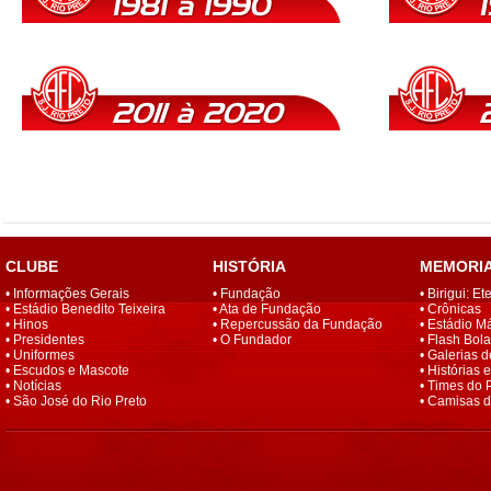
CLUBE
HISTÓRIA
MEMORI
•
Informações Gerais
•
Fundação
•
Birigui: E
•
Estádio Benedito Teixeira
•
Ata de Fundação
•
Crônicas
•
Hinos
•
Repercussão da Fundação
•
Estádio M
•
Presidentes
•
O Fundador
•
Flash Bola
•
Uniformes
•
Galerias d
•
Escudos e Mascote
•
Histórias 
•
Notícias
•
Times do 
•
São José do Rio Preto
•
Camisas d